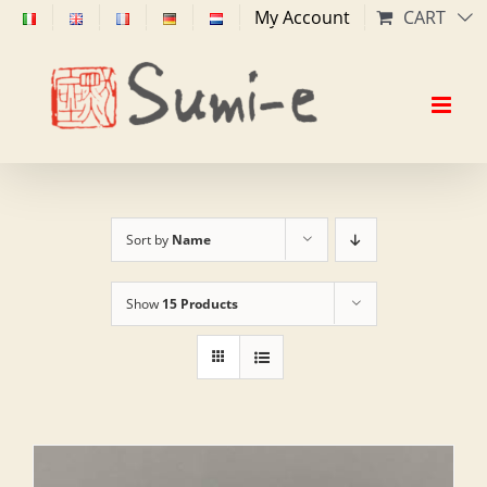
Skip
My Account
CART
to
content
Sort by
Name
Show
15 Products