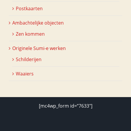
Postkaarten
Ambachtelijke objecten
Zen kommen
Originele Sumi-e werken
Schilderijen
Waaiers
[mc4wp_form id=”7633″]