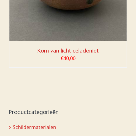
Kom van licht celadoniet
€
40,00
Productcategorieën
Schildermaterialen