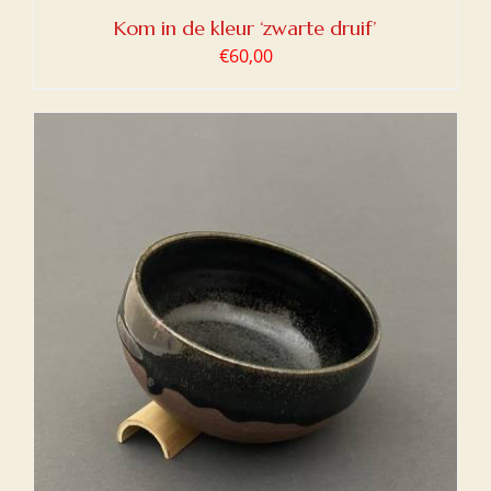
Kom in de kleur ‘zwarte druif’
€
60,00