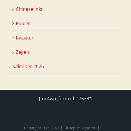
Chinese inkt
Papier
Kwasten
Zegels
Kalender 2026
[mc4wp_form id=”7633″]
Copyright 2009-2021 | Giuseppe Signoritti | C.F.: