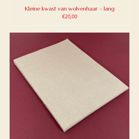
Kleine kwast van wolvenhaar – lang
€
20,00