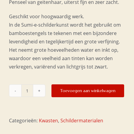
Penseel van geitenhaar, uiterst fijn en zeer zacht.
Geschikt voor hoogwaardig werk.
In de Sumi-e-schilderkunst wordt het gebruikt om
bamboestengels te tekenen met een bijzondere
levendigheid en tegelijkertijd een grote verfijning.
Het neemt grote hoeveelheden water en inkt op,
waardoor een veelheid aan tinten kan worden
verkregen, variërend van lichtgrijs tot zwart.
Toevoegen aan winkelwagen
Wolkenkwast
nr.
1
aantal
Categorieën:
Kwasten
,
Schildermaterialen