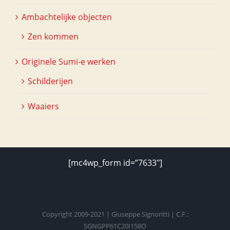
Ambachtelijke objecten
Zen kommen
Originele Sumi-e werken
Schilderijen
Waaiers
[mc4wp_form id=”7633″]
Copyright 2009-2021 | Giuseppe Signoritti | C.F.:
SGNGPP61C20I158O