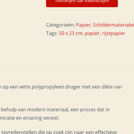
Toevoegen aan winkelwagen
50
x
23
Categorieën:
Papier
,
Schildermateriale
cm
Tags:
50 x 23 cm
,
papier
,
rijstpapier
aantal
 op een witte polypropyleen drager met een dikte van
 behulp van modern materiaal, een proces dat in
tratie en ervaring vereist.
s tevredenstellen die op zoek zijn naar een effectieve