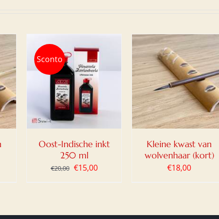
Sconto
AN
TOEVOEGEN AAN
/
WINKELWAGEN
/
DETAILS
n
Oost-Indische inkt
Kleine kwast van
250 ml
wolvenhaar (kort)
Oorspronkelijke
Huidige
€
15,00
€
18,00
€
20,00
prijs
prijs
was:
is:
€20,00.
€15,00.