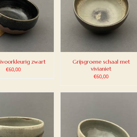
OEGEN AAN WINKELWAGEN
/
DETAILS
ivoorkleurig zwart
Grijsgroene schaal met
vivianiet
€
60,00
€
60,00
OEGEN AAN WINKELWAGEN