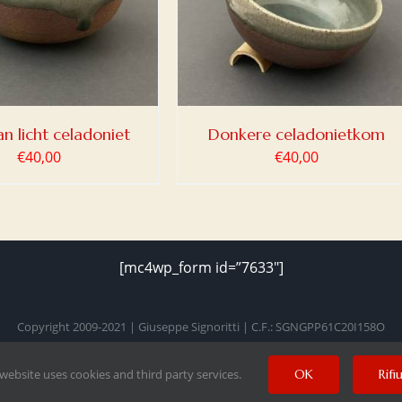
/
DETAILS
n licht celadoniet
Donkere celadonietkom
€
40,00
€
40,00
[mc4wp_form id=”7633″]
Copyright 2009-2021 | Giuseppe Signoritti | C.F.: SGNGPP61C20I158O
 website uses cookies and third party services.
OK
Rifi
Facebook
Twitter
Instagram
Pinterest
YouTube