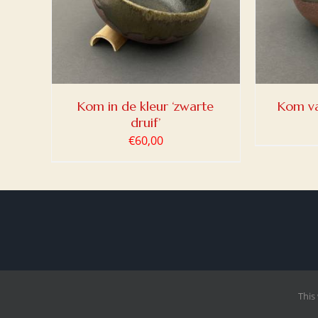
/
DETAILS
Kom in de kleur ‘zwarte
Kom va
druif’
€
60,00
This