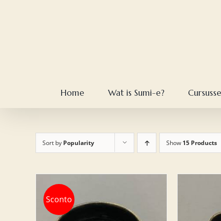
Skip
to
content
Home
Wat is Sumi-e?
Cursuss
Sort by
Popularity
Show
15 Products
Sconto