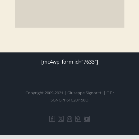
[mc4wp_form id=”7633″]
Copyright 2009-2021 | Giuseppe Signoritti | C.F.:
SGNGPP61C20I158O
Facebook
Twitter
Instagram
Pinterest
YouTube