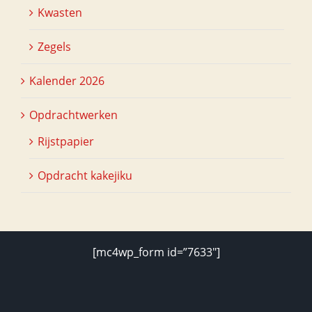
Kwasten
Zegels
Kalender 2026
Opdrachtwerken
Rijstpapier
Opdracht kakejiku
[mc4wp_form id=”7633″]