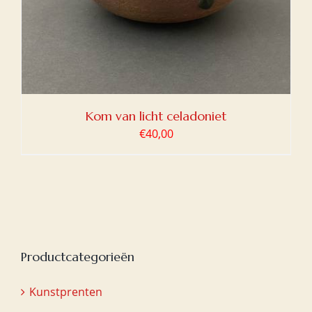
Kom van licht celadoniet
€
40,00
Productcategorieën
Kunstprenten