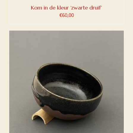
Kom in de kleur ‘zwarte druif’
€
60,00