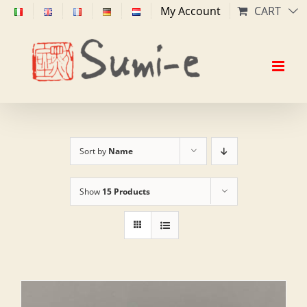
Skip
My Account
CART
to
content
Sort by
Name
Show
15 Products