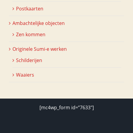
Postkaarten
Ambachtelijke objecten
Zen kommen
Originele Sumi-e werken
Schilderijen
Waaiers
[mc4wp_form id=”7633″]