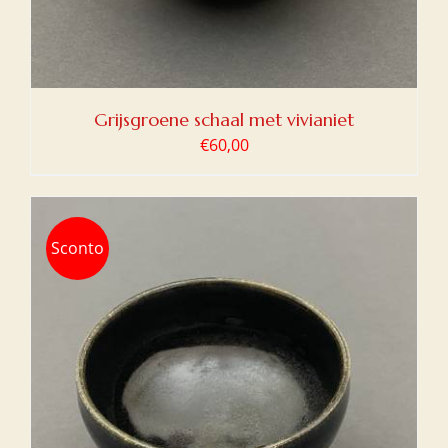
Grijsgroene schaal met vivianiet
€
60,00
Sconto