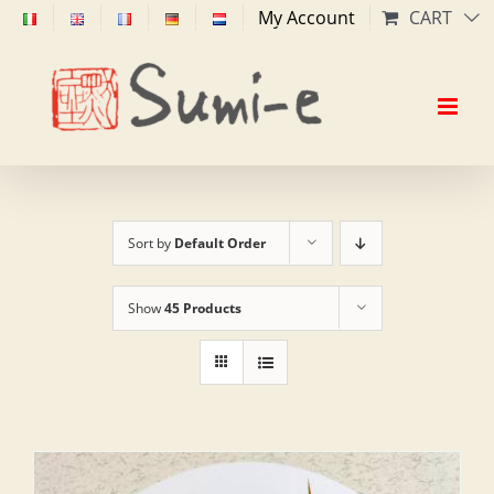
Skip
My Account
CART
to
content
Sort by
Default Order
Show
45 Products