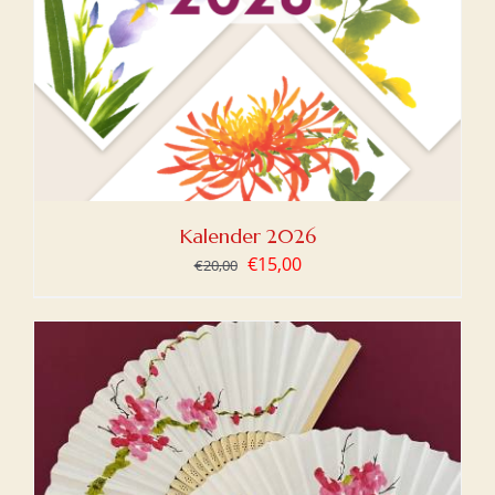
Kalender 2026
Oorspronkelijke
Huidige
€
15,00
€
20,00
prijs
prijs
was:
is:
€20,00.
€15,00.