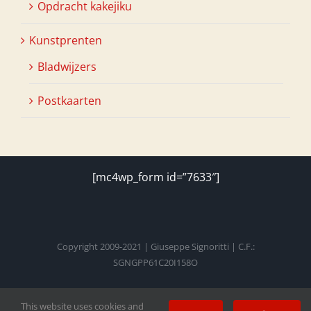
Opdracht kakejiku
Kunstprenten
Bladwijzers
Postkaarten
[mc4wp_form id=”7633″]
Copyright 2009-2021 | Giuseppe Signoritti | C.F.:
SGNGPP61C20I158O
This website uses cookies and
Facebook
Twitter
Instagram
Pinterest
YouTube