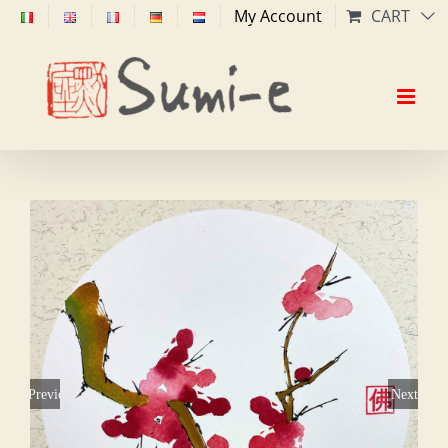
Skip
My Account
CART
to
content
Previous
Next