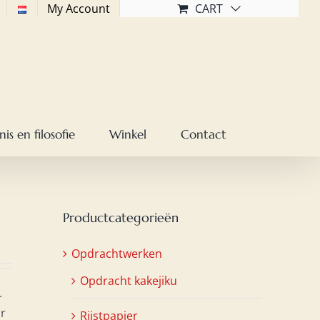
My Account
CART
is en filosofie
Winkel
Contact
Productcategorieën
Opdrachtwerken
Opdracht kakejiku
.
or
Rijstpapier