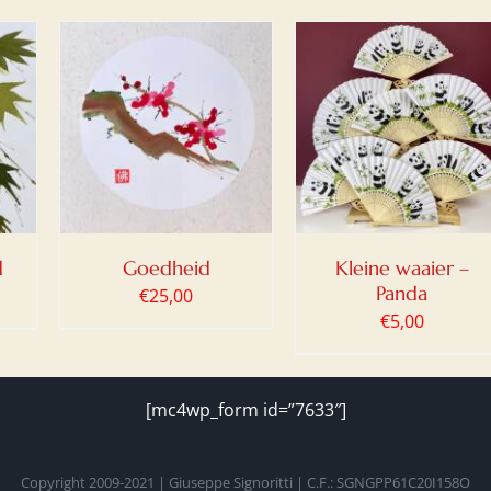
AN
TOEVOEGEN AAN
/
WINKELWAGEN
/
DETAILS
d
Goedheid
Kleine waaier –
Panda
€
25,00
€
5,00
[mc4wp_form id=”7633″]
Copyright 2009-2021 | Giuseppe Signoritti | C.F.: SGNGPP61C20I158O