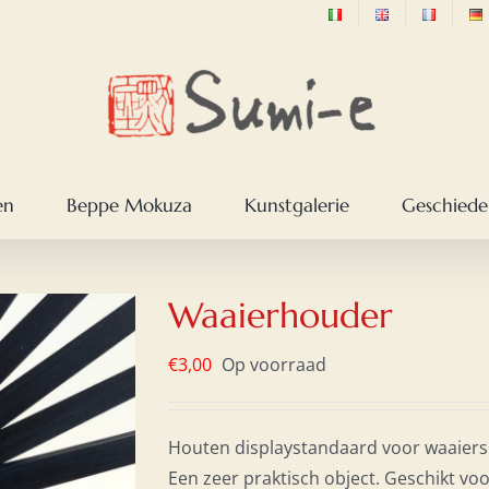
en
Beppe Mokuza
Kunstgalerie
Geschieden
Waaierhouder
€
3,00
Op voorraad
Houten displaystandaard voor waaiers
Een zeer praktisch object. Geschikt vo