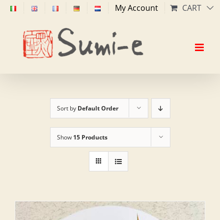
Skip
My Account
CART
to
content
Sort by
Default Order
Show
15 Products