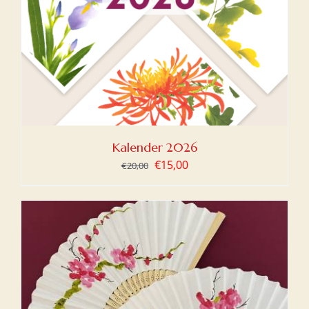
Kalender 2026
Oorspronkelijke
Huidige
€
15,00
€
20,00
prijs
prijs
was:
is:
€20,00.
€15,00.