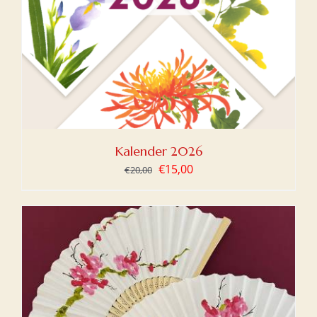
Kalender 2026
Oorspronkelijke
Huidige
€
15,00
€
20,00
prijs
prijs
was:
is:
€20,00.
€15,00.