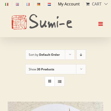
Skip
My Account
CART
to
content
Sort by
Default Order
Show
30 Products