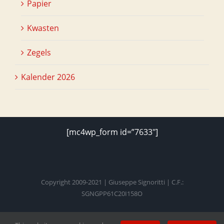
Papier
Kwasten
Zegels
Kalender 2026
[mc4wp_form id=”7633″]
Copyright 2009-2021 | Giuseppe Signoritti | C.F.:
SGNGPP61C20I158O