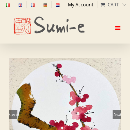
Skip
My Account
CART
to
content
Previous
Next