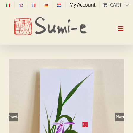
Skip
My Account
CART
to
content
Previous
Next