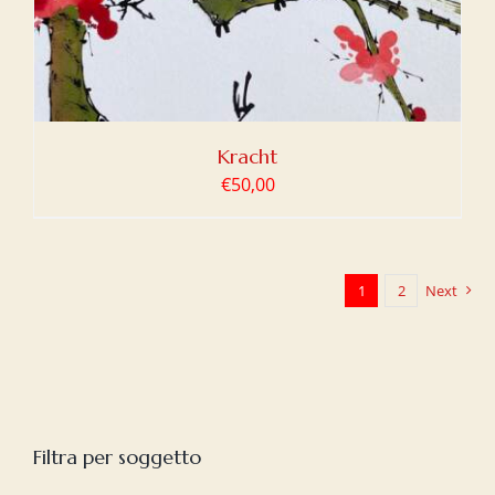
Kracht
€
50,00
1
2
Next
Filtra per soggetto