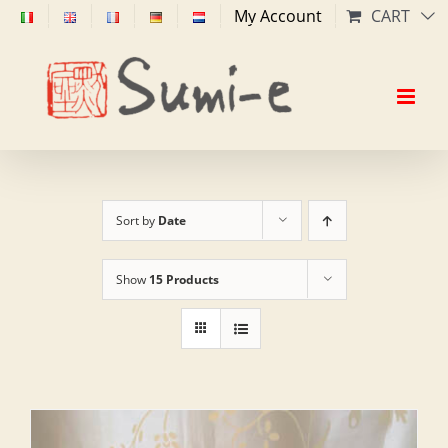
Skip
My Account
CART
to
content
Sort by
Date
Show
15 Products