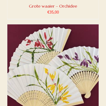
Grote waaier – Orchidee
€
35,00