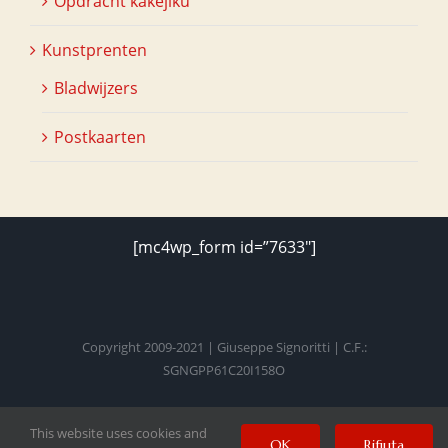
Opdracht kakejiku
Kunstprenten
Bladwijzers
Postkaarten
[mc4wp_form id=”7633″]
Copyright 2009-2021 | Giuseppe Signoritti | C.F.:
SGNGPP61C20I158O
This website uses cookies and
Facebook
Twitter
Instagram
Pinterest
YouTube
OK
Rifiuta