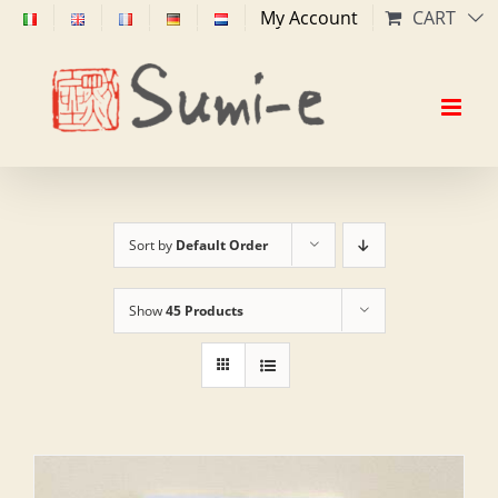
Skip
My Account
CART
to
content
Sort by
Default Order
Show
45 Products