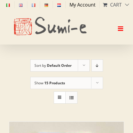
Skip
My Account
CART
to
content
Sort by
Default Order
Show
15 Products