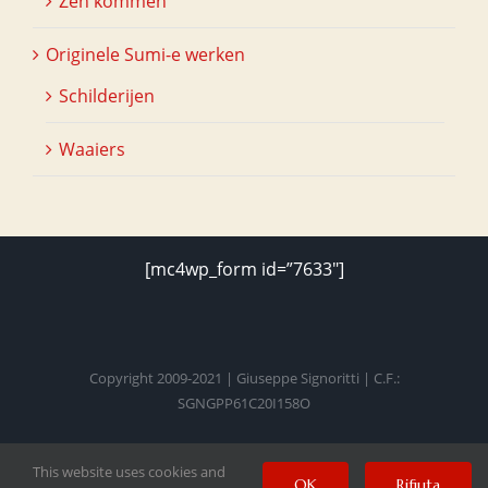
Zen kommen
Originele Sumi-e werken
Schilderijen
Waaiers
[mc4wp_form id=”7633″]
Copyright 2009-2021 | Giuseppe Signoritti | C.F.:
SGNGPP61C20I158O
This website uses cookies and
Facebook
Twitter
Instagram
Pinterest
YouTube
OK
Rifiuta