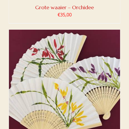
Grote waaier – Orchidee
€
35,00