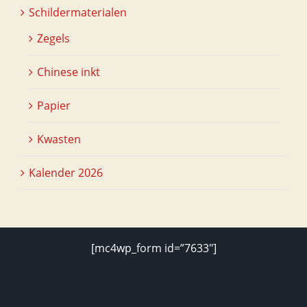
Schildermaterialen
Zegels
Chinese inkt
Papier
Kwasten
Kalender 2026
[mc4wp_form id=”7633″]