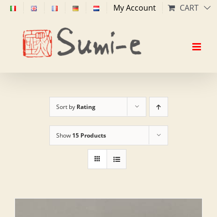
Skip
My Account
CART
to
content
Sort by
Rating
Show
15 Products