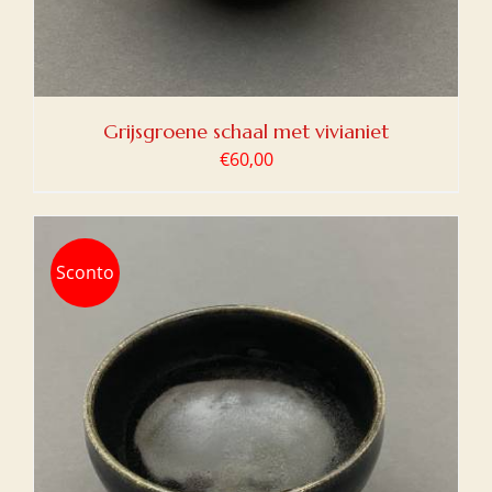
Grijsgroene schaal met vivianiet
€
60,00
Sconto