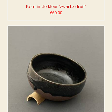
Kom in de kleur ‘zwarte druif’
€
60,00