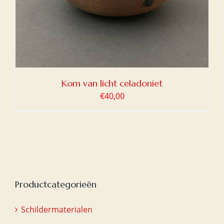
Kom van licht celadoniet
€
40,00
Productcategorieën
Schildermaterialen