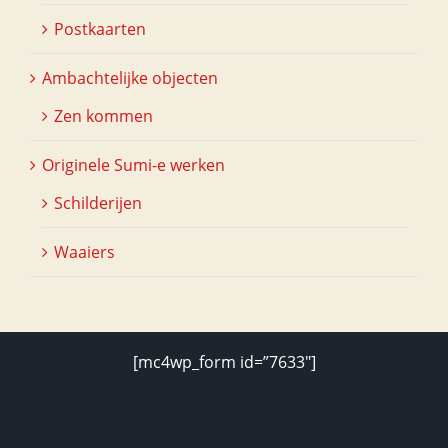
Postkaarten
Ambachtelijke objecten
Zen kommen
Originele Sumi-e werken
Schilderijen
Waaiers
[mc4wp_form id=”7633″]