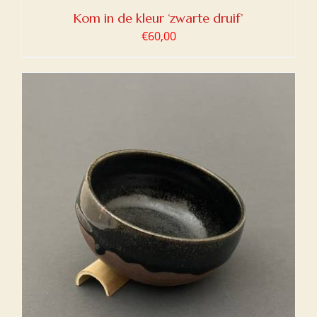
Kom in de kleur ‘zwarte druif’
€
60,00