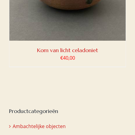
Kom van licht celadoniet
€
40,00
Productcategorieën
Ambachtelijke objecten