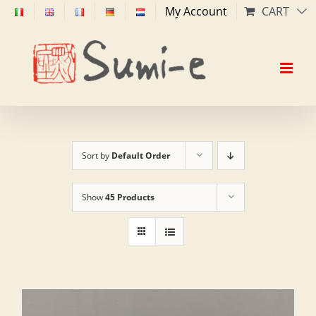
Skip
My Account
CART
to
content
Sort by
Default Order
Show
45 Products