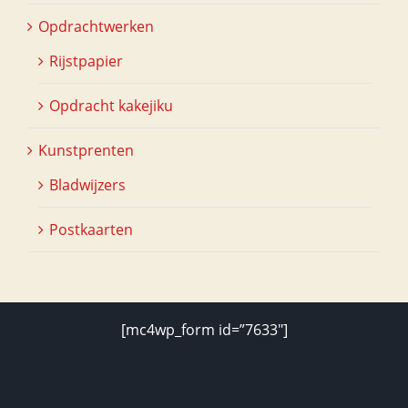
Opdrachtwerken
Rijstpapier
Opdracht kakejiku
Kunstprenten
Bladwijzers
Postkaarten
[mc4wp_form id=”7633″]