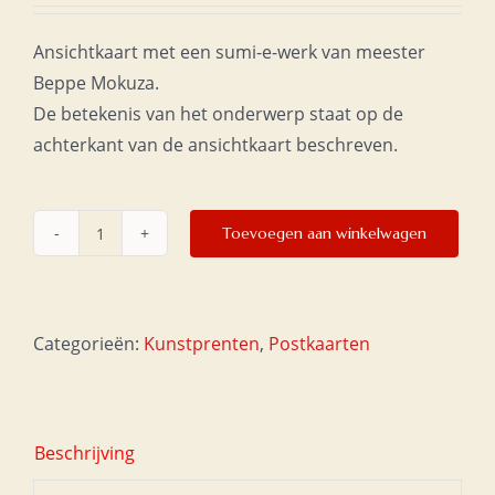
Ansichtkaart met een sumi-e-werk van meester
Beppe Mokuza.
De betekenis van het onderwerp staat op de
achterkant van de ansichtkaart beschreven.
Toevoegen aan winkelwagen
Postkaart
10x21
-
Moso-
Categorieën:
Kunstprenten
,
Postkaarten
bamboe
aantal
Beschrijving