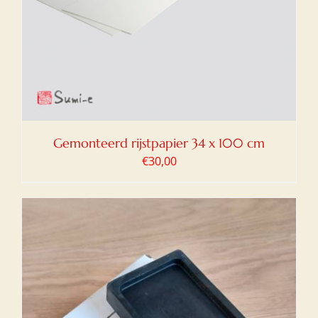
Gemonteerd rijstpapier 34 x 100 cm
€
30,00