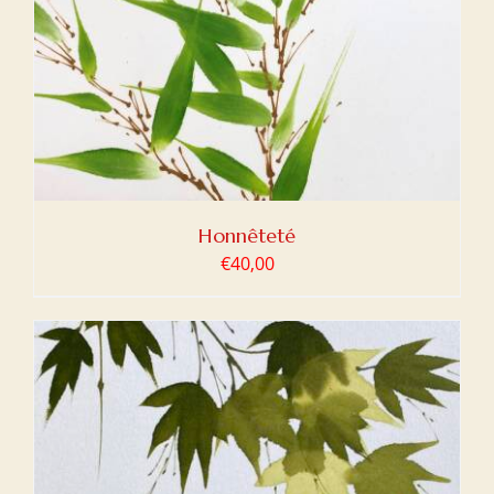
Honnêteté
€
40,00