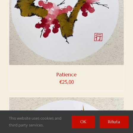
Patience
€
25,00
This website uses cookies and
OK
Rifiuta
third party services.