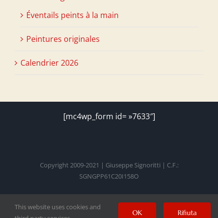
Éventails peints à la main
Peintures originales
Calendrier 2026
[mc4wp_form id= »7633″]
Copyright 2009-2021 | Giuseppe Signoritti | C.F.:
SGNGPP61C20I158O
This website uses cookies and
Facebook
Twitter
Instagram
Pinterest
YouTube
OK
Rifiuta