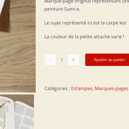
Marque-page original représentant un
peinture Sumi-e.
Le sujet représenté ici est la carpe koï.
La couleur de la petite attache varie !
Ajouter au panier
quantité
de
Marque-
page
Catégories :
Estampes
,
Marques-pages
Carpe
koi