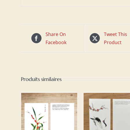
Share On
Tweet This
Facebook
Product
Produits similaires
PANIER
AJOUTER AU PANIER
AJOUTER AU PA
ILS
/
DETAILS
/
DETAILS