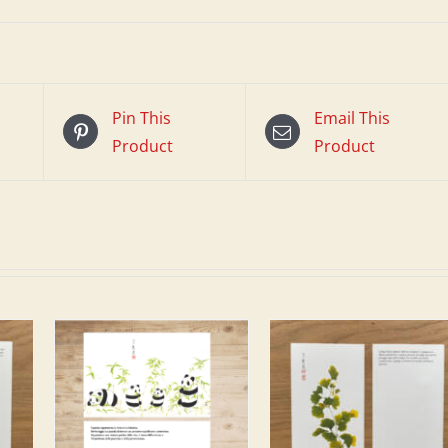
Pin This
Email This
Product
Product
NIER
AJOUTER AU PANIER
/
DETAILS