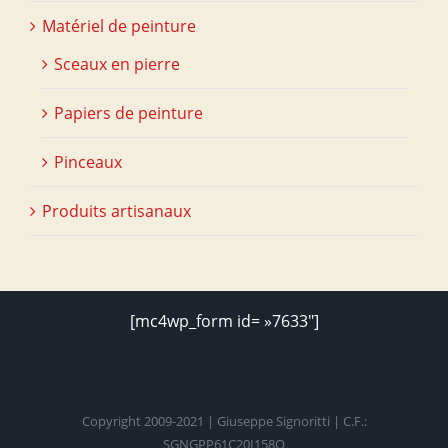
Matériel de peinture
Sceaux en pierre
Papiers de peinture
Pinceaux
Produits artisanaux
[mc4wp_form id= »7633″]
Copyright 2009-2021 | Giuseppe Signoritti | C.F.:
SGNGPP61C20I158O