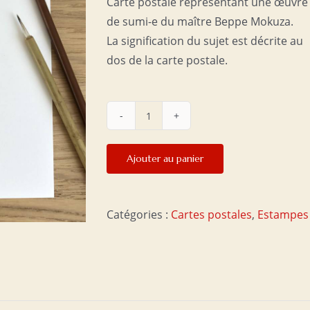
Carte postale représentant une œuvre
de sumi-e du maître Beppe Mokuza.
La signification du sujet est décrite au
dos de la carte postale.
quantité
de
Ajouter au panier
Carte
postale
10
Catégories :
Cartes postales
,
Estampes
x
21
cm
-
Carpes