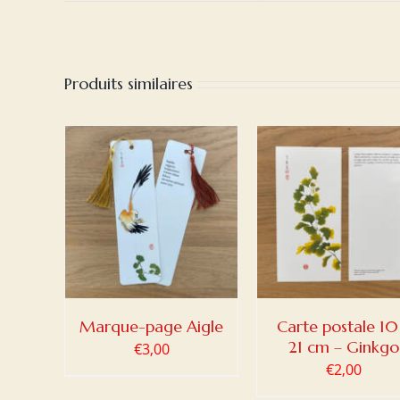
Produits similaires
PANIER
AJOUTER AU PANIER
AJOUTER AU PA
ILS
/
DETAILS
/
DETAILS
Marque-page Aigle
Carte postale 10
21 cm – Ginkgo
€
3,00
€
2,00