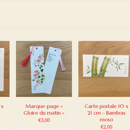
NIER
AJOUTER AU PANIER
/
DETAILS
 x
Marque-page «
Carte postale 10 x
Gloire du matin »
21 cm – Bambou
moso
€
3,00
€
2,00