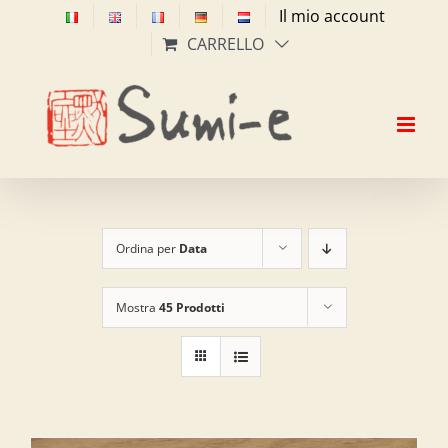
Salta
Il mio account
al
CARRELLO
contenuto
Ordina per
Data
Mostra
45 Prodotti