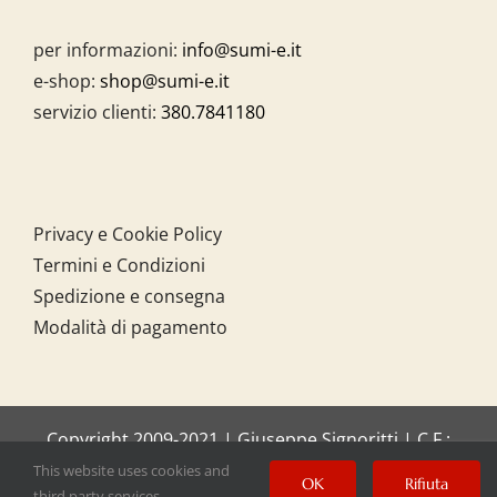
per informazioni:
info@sumi-e.it
e-shop:
shop@sumi-e.it
servizio clienti:
380.7841180
Privacy e Cookie Policy
Termini e Condizioni
Spedizione e consegna
Modalità di pagamento
Copyright 2009-2021 | Giuseppe Signoritti | C.F.:
SGNGPP61C20I158O
This website uses cookies and
OK
Rifiuta
third party services.