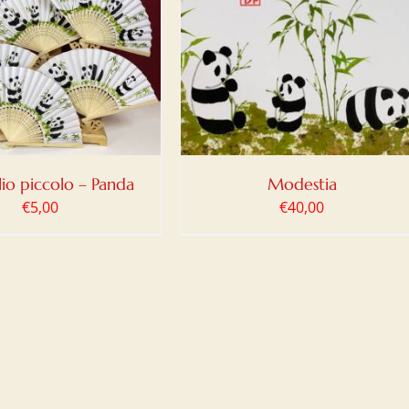
IUNGI AL CARRELLO
/
DETTAGLI
io piccolo – Panda
Modestia
€
5,00
€
40,00