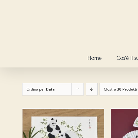
Salta
al
contenuto
Home
Cos’è il 
Ordina per
Data
Mostra
30 Prodotti