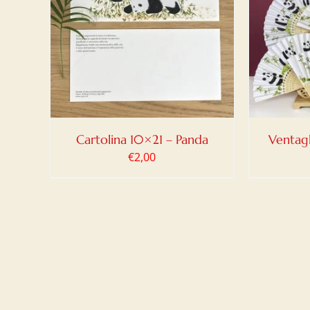
LO
/
AGGIUNGI AL CARRELLO
/
AGG
DETTAGLI
Cartolina 10×21 – Panda
Ventagl
€
2,00