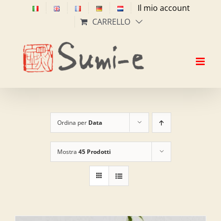
Salta
Il mio account
al
CARRELLO
contenuto
Ordina per
Data
Mostra
45 Prodotti