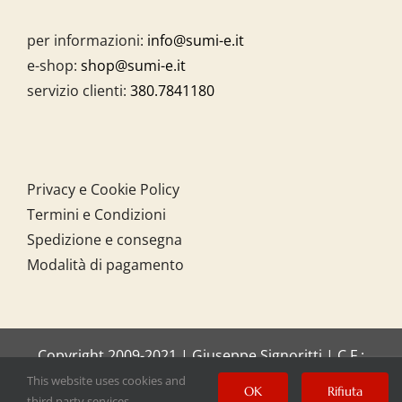
per informazioni:
info@sumi-e.it
e-shop:
shop@sumi-e.it
servizio clienti:
380.7841180
Privacy e Cookie Policy
Termini e Condizioni
Spedizione e consegna
Modalità di pagamento
Copyright 2009-2021 | Giuseppe Signoritti | C.F.:
SGNGPP61C20I158O
This website uses cookies and
OK
Rifiuta
third party services.