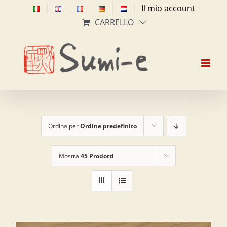
Salta
Il mio account
al
CARRELLO
contenuto
Ordina per
Ordine predefinito
Mostra
45 Prodotti