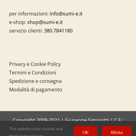
per informazioni:
info@sumi-e.it
e-shop:
shop@sumi-e.it
servizio clienti:
380.7841180
Privacy e Cookie Policy
Termini e Condizioni
Spedizione e consegna
Modalità di pagamento
Copyright 2009-2021 | Giuseppe Signoritti | C.F.:
SGNGPP61C20I158O
This website uses cookies and
OK
Rifiuta
third party services.