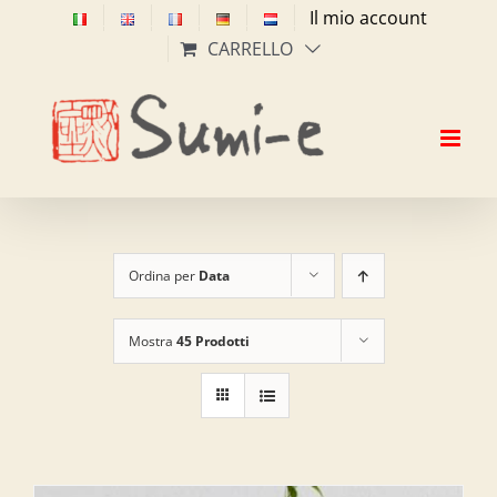
Salta
Il mio account
al
CARRELLO
contenuto
Ordina per
Data
Mostra
45 Prodotti