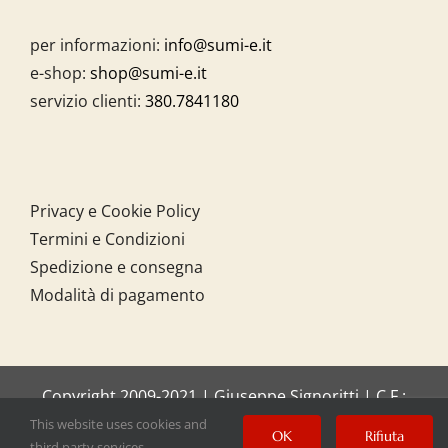
per informazioni:
info@sumi-e.it
e-shop:
shop@sumi-e.it
servizio clienti:
380.7841180
Privacy e Cookie Policy
Termini e Condizioni
Spedizione e consegna
Modalità di pagamento
Copyright 2009-2021 | Giuseppe Signoritti | C.F.:
SGNGPP61C20I158O
This website uses cookies and
OK
Rifiuta
third party services.