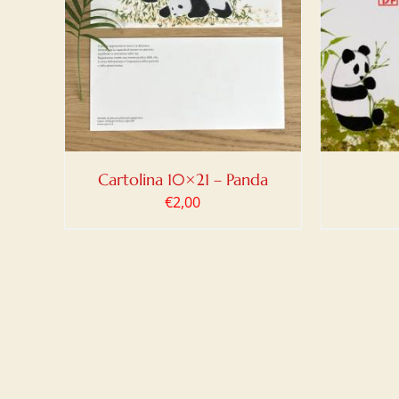
LO
/
AGGIUNGI AL CARRELLO
/
AGG
DETTAGLI
Cartolina 10×21 – Panda
€
2,00