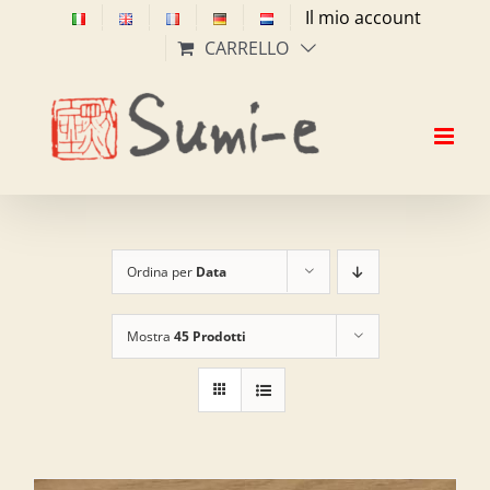
Salta
Il mio account
al
CARRELLO
contenuto
Ordina per
Data
Mostra
45 Prodotti