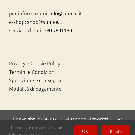
per informazioni:
info@sumi-e.it
e-shop:
shop@sumi-e.it
servizio clienti:
380.7841180
Privacy e Cookie Policy
Termini e Condizioni
Spedizione e consegna
Modalità di pagamento
Copyright 2009-2021 | Giuseppe Signoritti | C.F.:
SGNGPP61C20I158O
This website uses cookies and
OK
Rifiuta
third party services.