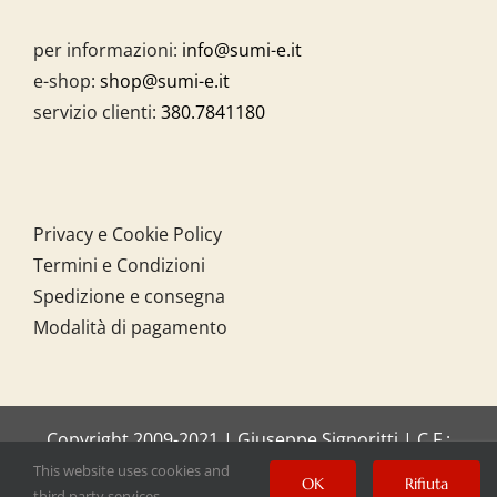
per informazioni:
info@sumi-e.it
e-shop:
shop@sumi-e.it
servizio clienti:
380.7841180
Privacy e Cookie Policy
Termini e Condizioni
Spedizione e consegna
Modalità di pagamento
Copyright 2009-2021 | Giuseppe Signoritti | C.F.:
SGNGPP61C20I158O
This website uses cookies and
OK
Rifiuta
third party services.