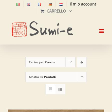
Salta
Il mio account
al
CARRELLO
contenuto
Ordina per
Prezzo
Mostra
30 Prodotti