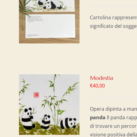
AL
/
Cartolina rappresen
significato del sogge
Modestia
€
40,00
AL
/
Opera dipinta a mano
panda
Il panda rapp
di trovare un percor
visione positiva dell