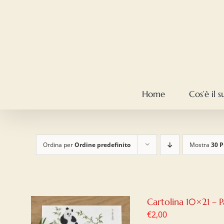
Salta
al
contenuto
Home
Cos’è il 
Ordina per
Ordine predefinito
Mostra
30 P
Cartolina 10×21 – 
€
2,00