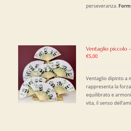
perseveranza.
Form
Ventaglio piccolo 
€
5,00
AL
/
Ventaglio dipinto a 
rappresenta la forza
equilibrato e armoni
vita, il senso dell’a