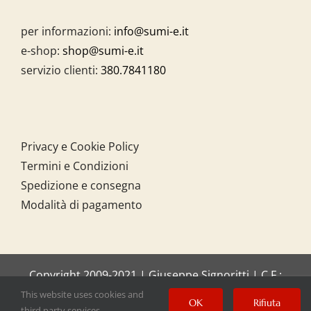
per informazioni:
info@sumi-e.it
e-shop:
shop@sumi-e.it
servizio clienti:
380.7841180
Privacy e Cookie Policy
Termini e Condizioni
Spedizione e consegna
Modalità di pagamento
Copyright 2009-2021 | Giuseppe Signoritti | C.F.:
SGNGPP61C20I158O
This website uses cookies and
OK
Rifiuta
third party services.