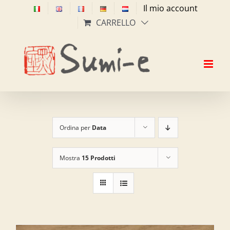
Salta
Il mio account
al
CARRELLO
contenuto
Ordina per
Data
Mostra
15 Prodotti