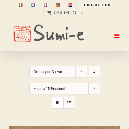
Salta
Il mio account
al
CARRELLO
contenuto
Ordina per
Nome
Mostra
15 Prodotti