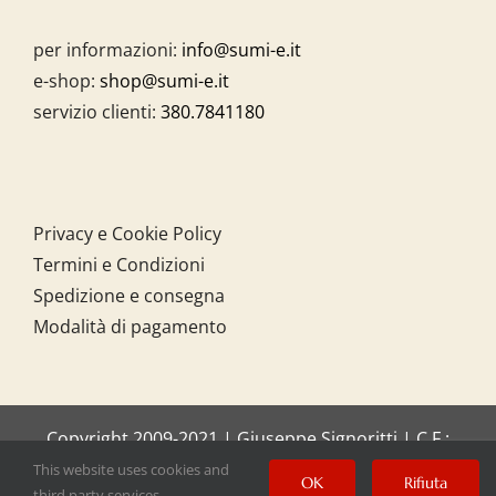
per informazioni:
info@sumi-e.it
e-shop:
shop@sumi-e.it
servizio clienti:
380.7841180
Privacy e Cookie Policy
Termini e Condizioni
Spedizione e consegna
Modalità di pagamento
Copyright 2009-2021 | Giuseppe Signoritti | C.F.:
SGNGPP61C20I158O
This website uses cookies and
OK
Rifiuta
third party services.