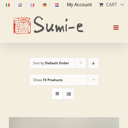
Skip
My Account
CART
to
content
Sort by
Default Order
Show
15 Products