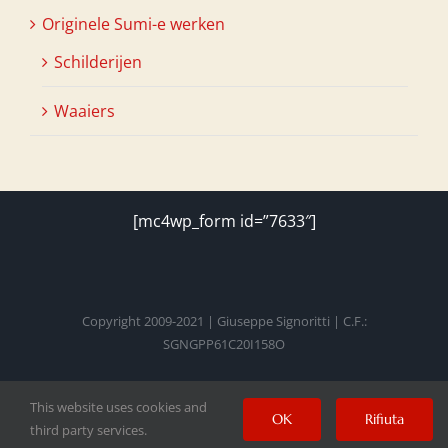
Originele Sumi-e werken
Schilderijen
Waaiers
[mc4wp_form id=”7633″]
Copyright 2009-2021 | Giuseppe Signoritti | C.F.:
SGNGPP61C20I158O
This website uses cookies and
Facebook
Twitter
Instagram
Pinterest
YouTube
OK
Rifiuta
third party services.