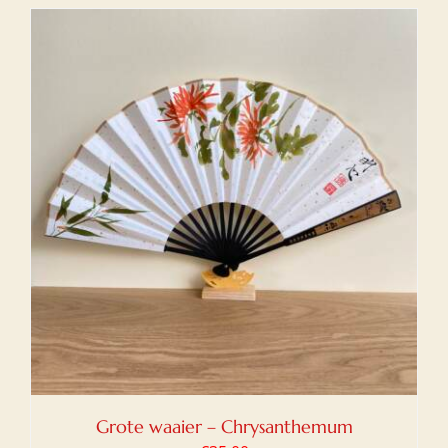
Grote waaier – Chrysanthemum