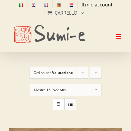
Salta
Il mio account
al
CARRELLO
contenuto
Ordina per
Valutazione
Mostra
15 Prodotti