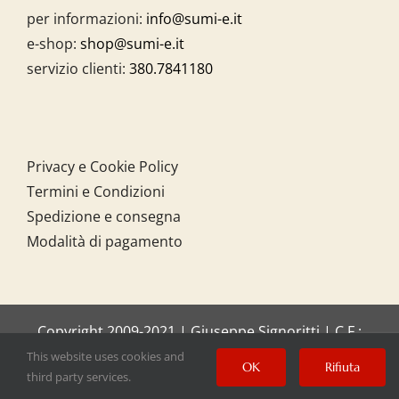
per informazioni:
info@sumi-e.it
e-shop:
shop@sumi-e.it
servizio clienti:
380.7841180
Privacy e Cookie Policy
Termini e Condizioni
Spedizione e consegna
Modalità di pagamento
Copyright 2009-2021 | Giuseppe Signoritti | C.F.:
SGNGPP61C20I158O
This website uses cookies and
OK
Rifiuta
third party services.