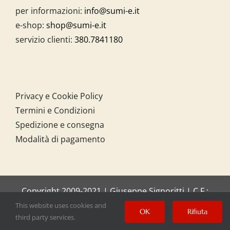
per informazioni:
info@sumi-e.it
e-shop:
shop@sumi-e.it
servizio clienti:
380.7841180
Privacy e Cookie Policy
Termini e Condizioni
Spedizione e consegna
Modalità di pagamento
Copyright 2009-2021 | Giuseppe Signoritti | C.F.:
SGNGPP61C20I158O
This website uses cookies and
OK
Rifiuta
third party services.