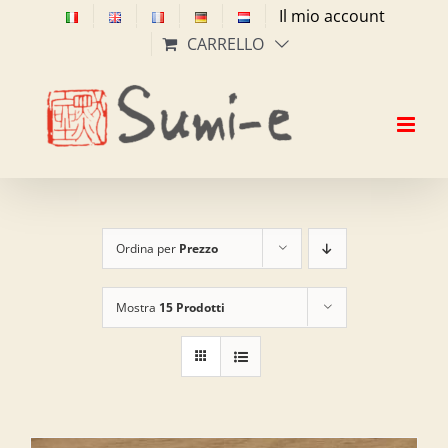
Salta
Il mio account
al
CARRELLO
contenuto
Ordina per
Prezzo
Mostra
15 Prodotti