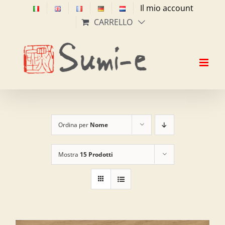
Salta
Il mio account
al
CARRELLO
contenuto
Ordina per
Nome
Mostra
15 Prodotti