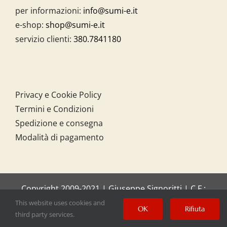
per informazioni:
info@sumi-e.it
e-shop:
shop@sumi-e.it
servizio clienti:
380.7841180
Privacy e Cookie Policy
Termini e Condizioni
Spedizione e consegna
Modalità di pagamento
Copyright 2009-2021 | Giuseppe Signoritti | C.F.:
SGNGPP61C20I158O
This website uses cookies and
OK
Rifiuta
third party services.