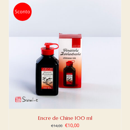
Sconto
Encre de Chine 100 ml
Le
Le
€
10,00
€
14,00