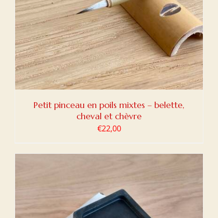
Petit pinceau en poils mixtes – belette,
cheval et chèvre
€
22,00