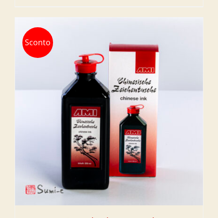
prix
prix
initial
actuel
était :
est :
Sconto
€14,00.
€10,00.