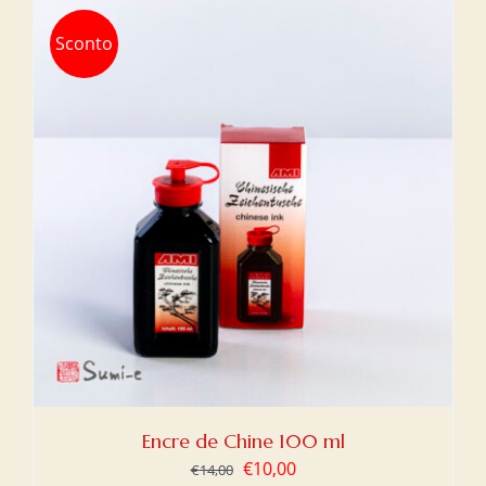
Sconto
Encre de Chine 100 ml
Le
Le
€
10,00
€
14,00