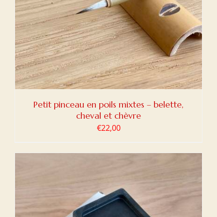
Petit pinceau en poils mixtes – belette,
cheval et chèvre
€
22,00