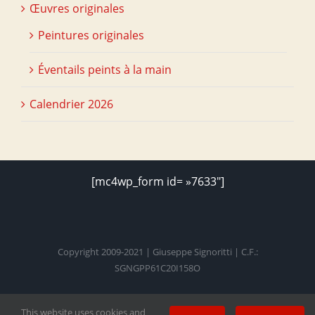
Œuvres originales
Peintures originales
Éventails peints à la main
Calendrier 2026
[mc4wp_form id= »7633″]
Copyright 2009-2021 | Giuseppe Signoritti | C.F.:
SGNGPP61C20I158O
This website uses cookies and