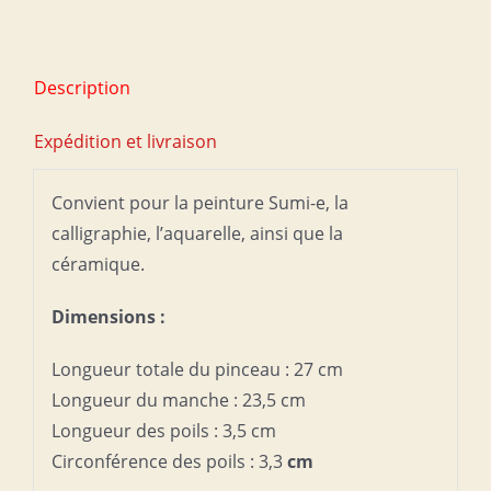
en
poils
mixtes
Description
–
belette,
Expédition et livraison
cheval
et
Convient pour la peinture Sumi-e, la
chèvre
calligraphie, l’aquarelle, ainsi que la
céramique.
Dimensions :
Longueur totale du pinceau : 27 cm
Longueur du manche : 23,5 cm
Longueur des poils : 3,5 cm
Circonférence des poils : 3,3
cm