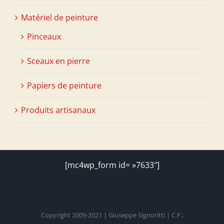
Matériel de peinture
Pinceaux
Sceaux en pierre
Papiers de peinture
Produits artisanaux
[mc4wp_form id= »7633″]
Copyright 2009-2021 | Giuseppe Signoritti | C.F.: