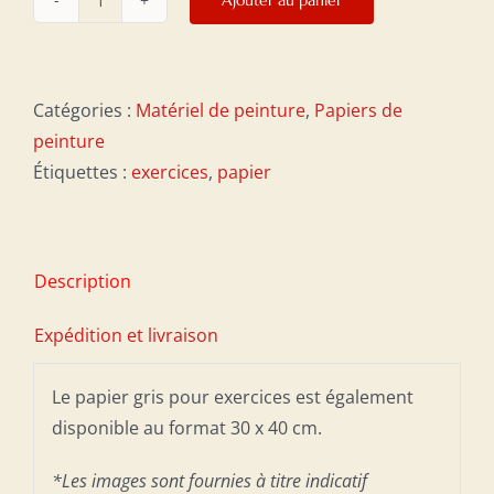
quantité
de
Papier
d'exercice
Catégories :
Matériel de peinture
,
Papiers de
30
peinture
x
Étiquettes :
exercices
,
papier
80
cm
Description
Expédition et livraison
Le papier gris pour exercices est également
disponible au format 30 x 40 cm.
*Les images sont fournies à titre indicatif