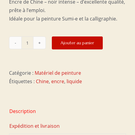
Encre de Chine – noir intense – d’excellente qualité,
était :
est :
prête à l’emploi.
€20,00.
€15,00.
Idéale pour la peinture Sumi-e et la calligraphie.
Ajouter au panier
quantité
de
Encre
de
Catégorie :
Matériel de peinture
Chine
Étiquettes :
Chine
,
encre
,
liquide
250
ml
Description
Expédition et livraison