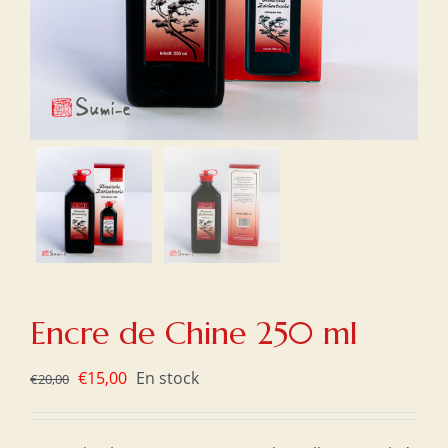
Encre de Chine 250 ml
Le
Le
€
15,00
En stock
€
20,00
prix
prix
initial
actuel