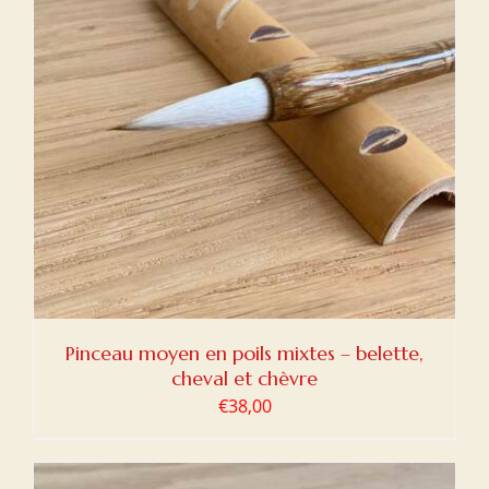
Pinceau moyen en poils mixtes – belette,
cheval et chèvre
€
38,00