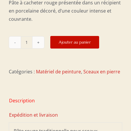
Pâte à cacheter rouge présentée dans un récipient
en porcelaine décoré, d’une couleur intense et
couvrante.
Ajouter au panier
quantité
de
Pâte
rouge
Catégories :
Matériel de peinture
,
Sceaux en pierre
pour
sceaux
Description
Expédition et livraison