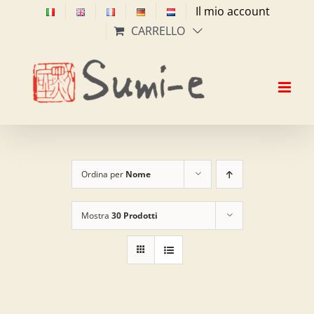
Salta
Il mio account
al
CARRELLO
contenuto
Ordina per
Nome
Mostra
30 Prodotti