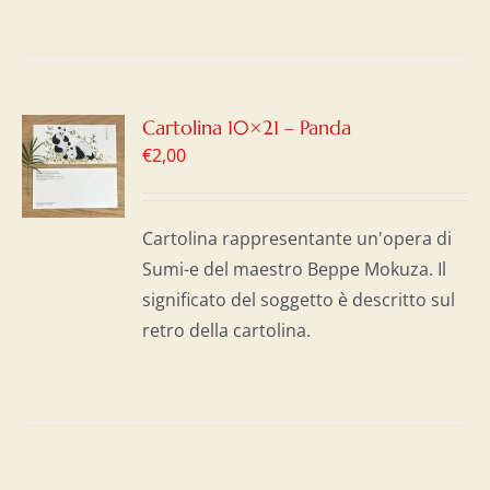
GI
Cartolina 10×21 – Panda
€
2,00
LO
I
Cartolina rappresentante un'opera di
Sumi-e del maestro Beppe Mokuza. Il
significato del soggetto è descritto sul
retro della cartolina.