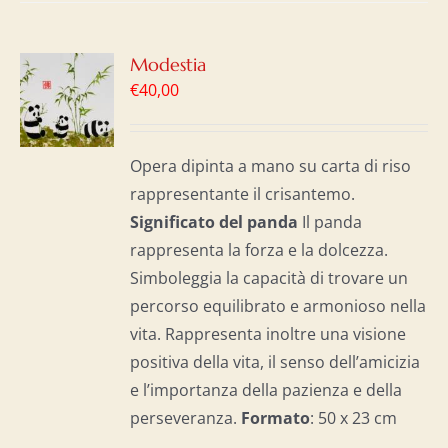
GI
Modestia
€
40,00
LO
I
Opera dipinta a mano su carta di riso
rappresentante il crisantemo.
Significato del panda
Il panda
rappresenta la forza e la dolcezza.
Simboleggia la capacità di trovare un
percorso equilibrato e armonioso nella
vita. Rappresenta inoltre una visione
positiva della vita, il senso dell’amicizia
e l’importanza della pazienza e della
perseveranza.
Formato
: 50 x 23 cm